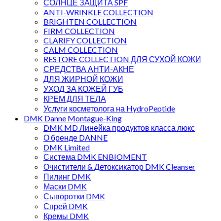
СОЛНЦЕ ЗАЩИТА SPF
ANTI-WRINKLE COLLECTION
BRIGHTEN COLLECTION
FIRM COLLECTION
CLARIFY COLLECTION
CALM COLLECTION
RESTORE COLLECTION ДЛЯ СУХОЙ КОЖИ
СРЕДСТВА АНТИ-АКНЕ
ДЛЯ ЖИРНОЙ КОЖИ
УХОД ЗА КОЖЕЙ ГУБ
КРЕМ ДЛЯ ТЕЛА
Услуги косметолога на HydroPeptide
DMK Danne Montague-King
DMK MD Линейка продуктов класса люкс
О бренде DANNE
DMK Limited
Система DMK ENBIOMENT
Очистители & Детоксикатор DMK Cleanser
Пилинг DMK
Маски DMK
Сыворотки DMK
Спрей DMK
Кремы DMK