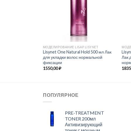
МОДЕЛИРОВАНИЕ LISAP LISYNET
МОДЕ
Lisynet One Natural Hold 500 мл Лак
Lisy
для укладки волос нормальной
Лак 
фиксации
норм
1550,00
₽
1835
ПОПУЛЯРНОЕ
PRE-TREATMENT
TONER 200мл
Активизирующий
тоник с мощным