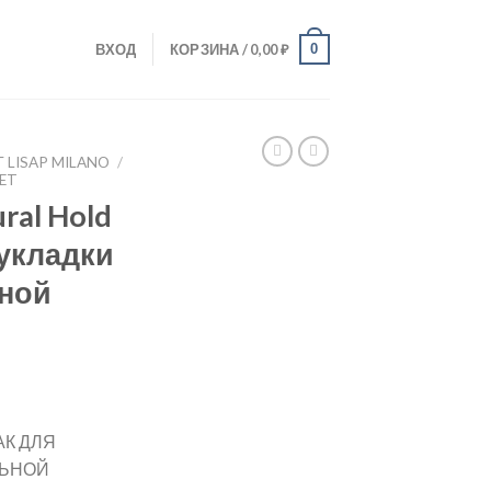
0
ВХОД
КОРЗИНА /
0,00
₽
 LISAP MILANO
/
ET
ral Hold
 укладки
ной
К ДЛЯ
ЛЬНОЙ