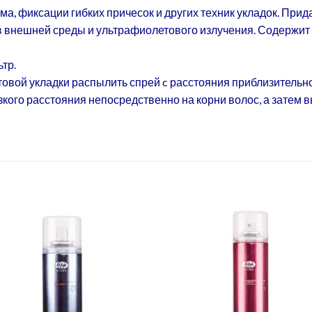
а, фиксации гибких причесок и других техник укладок. Прид
в внешней среды и ультрафиолетового излучения. Содержи
тр.
овой укладки распылить спрей c расстояния приблизительно 
кого расстояния непосредственно на корни волос, а затем в