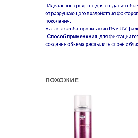
Идеальное средство для создания объем
от разрушающего воздействия факторо
поколения,
масло жожоба, провитамин B5 и UV филь
Способ применения:
для фиксации гот
создания объема распылить спрей c близ
ПОХОЖИЕ