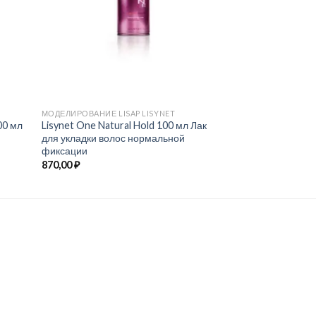
МОДЕЛИРОВАНИЕ LISAP LISYNET
МОДЕЛИРОВАНИЕ LIS
00 мл
Lisynet One Natural Hold 100 мл Лак
Lisynet Two Eco E
для укладки волос нормальной
300 мл Лак для ук
фиксации
газа экстра-силь
870,00
₽
1835,00
₽