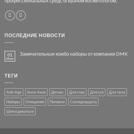
профессиональных средств врачом косметологом.
ПОСЛЕДНИЕ НОВОСТИ
Замечательные комбо наборы от компании DMK
01
Июн
ТЕГИ
Anti-Age
Анти-Акне
Детокс
Для глаз
Для губ
Для тела
Наборы
Очищение
Пилинги
Солнцезащита
Шея и декольте