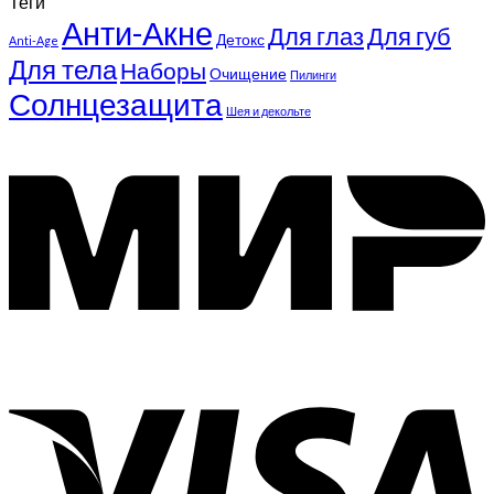
Теги
Анти-Акне
Для глаз
Для губ
Детокс
Anti-Age
Для тела
Наборы
Очищение
Пилинги
Солнцезащита
Шея и декольте