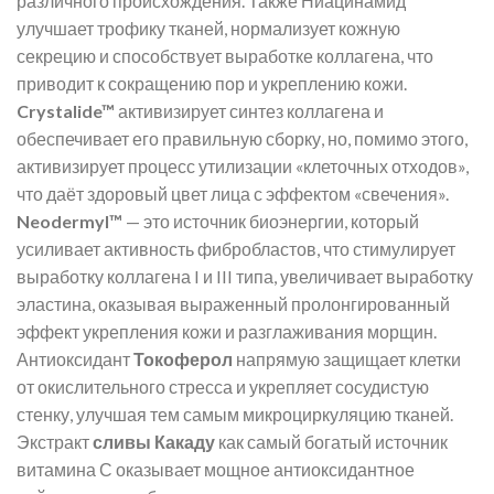
различного происхождения. Также Ниацинамид
улучшает трофику тканей, нормализует кожную
секрецию и способствует выработке коллагена, что
приводит к сокращению пор и укреплению кожи.
Crystalide™
активизирует синтез коллагена и
обеспечивает его правильную сборку, но, помимо этого,
активизирует процесс утилизации «клеточных отходов»,
что даёт здоровый цвет лица с эффектом «свечения».
Neodermyl™
— это источник биоэнергии, который
усиливает активность фибробластов, что стимулирует
выработку коллагена I и III типа, увеличивает выработку
эластина, оказывая выраженный пролонгированный
эффект укрепления кожи и разглаживания морщин.
Антиоксидант
Токоферол
напрямую защищает клетки
от окислительного стресса и укрепляет сосудистую
стенку, улучшая тем самым микроциркуляцию тканей.
Экстракт
сливы Какаду
как самый богатый источник
витамина С оказывает мощное антиоксидантное