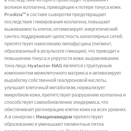
волокон коллагена, приводящее к потере тонуса кожи.
Prodizia™
в составе сыворотки предотвращает
последствия гликирования коллагена, повышает
выживаемость клеток, оптимизирует энергетический
синтез, поддерживает целостность капиллярных сетей,
препятствует накоплению липофусцина (пигмент,
образованный в результате гликации), что приводит к
повышению тонуса и упругости кожи, выравниванию
тона лица.
Hyafactor-NAG
является структурным
компонентом межклеточного матрикса и активизирует
выработку собственной гиалуроновой кислоты,
улучшает клеточный метаболизм, нормализует
микробиом кожи, препятствует разрушению коллагена и
способствует самообновлению эпидермиса, что
обеспечивает регенерацию клеток кожи на всех уровнях.
А в синергии с
Ниацинамидом
препятствуют
образованию и уменьшают пигментные пятна