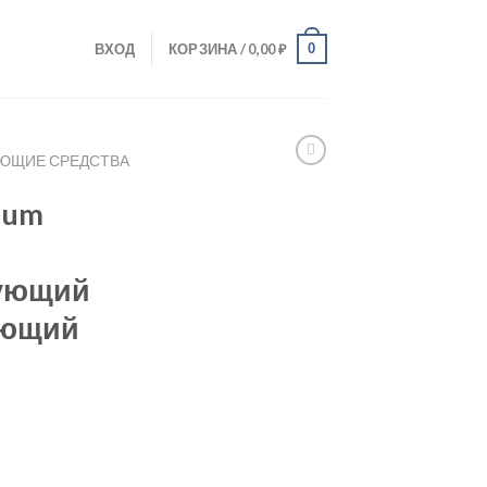
0
ВХОД
КОРЗИНА /
0,00
₽
ЮЩИЕ СРЕДСТВА
inum
ующий
яющий
й