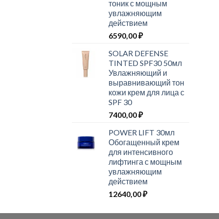
тоник с мощным
увлажняющим
действием
6590,00
₽
SOLAR DEFENSE
TINTED SPF30 50мл
Увлажняющий и
выравнивающий тон
кожи крем для лица с
SPF 30
7400,00
₽
POWER LIFT 30мл
Обогащенный крем
для интенсивного
лифтинга с мощным
увлажняющим
действием
12640,00
₽