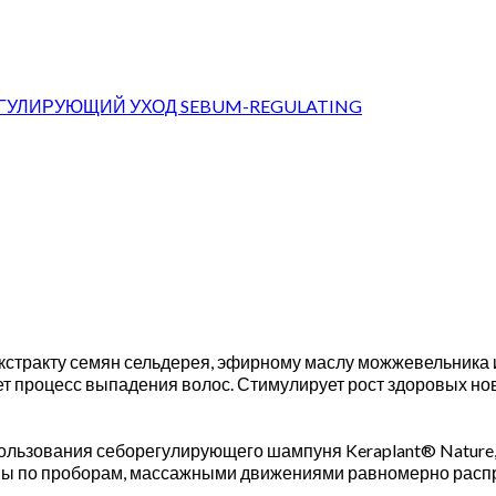
ГУЛИРУЮЩИЙ УХОД SEBUM-REGULATING
кстракту семян сельдерея, эфирному маслу можжевельника 
ет процесс выпадения волос. Стимулирует рост здоровых но
ользования себорегулирующего шампуня Keraplant® Nature,
вы по проборам, массажными движениями равномерно распред