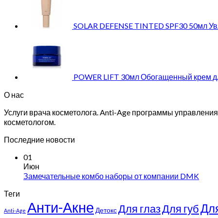
SOLAR DEFENSE TINTED SPF30 50мл Увл
POWER LIFT 30мл Обогащенный крем д
О нас
Услуги врача косметолога. Anti-Age программы управлен
косметологом.
Последние новости
01
Июн
Замечательные комбо наборы от компании DMK
Теги
Анти-Акне
Дл
Для глаз
Для губ
Детокс
Anti-Age