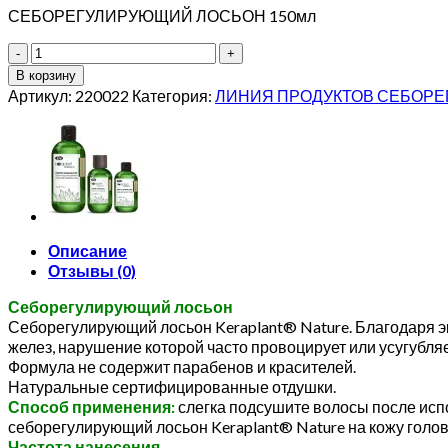
СЕБОРЕГУЛИРУЮЩИЙ ЛОСЬОН 150мл
Количество
товара
В корзину
Keraplant
Артикул:
220022
Категория:
ЛИНИЯ ПРОДУКТОВ СЕБОРЕ
Nature
Sebum-
Regulating
Lotion
150ml
Описание
Отзывы (0)
Себорегулирующий лосьон
Себорегулирующий лосьон Keraplant® Nature. Благодаря э
желез, нарушение которой часто провоцирует или усугубля
Формула не содержит парабенов и красителей.
Натуральные сертифицированные отдушки.
Способ применения:
слегка подсушите волосы после исп
себорегулирующий лосьон Keraplant® Nature на кожу голо
Частота нанесения