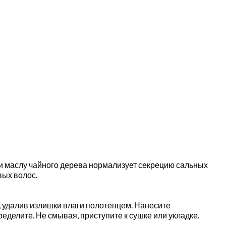
и маслу чайного дерева нормализует секрецию сальных
вых волос.
 удалив излишки влаги полотенцем. Нанесите
елите. Не смывая, приступите к сушке или укладке.