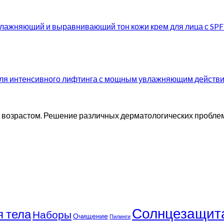
ажняющий и выравнивающий тон кожи крем для лица с SPF
ля интенсивного лифтинга с мощным увлажняющим действ
ия возрастом. Решение различных дерматологических пробл
Солнцезащит
я тела
Наборы
Очищение
Пилинги