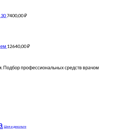
 30
7400,00
₽
ием
12640,00
₽
ем. Подбор профессиональных средств врачом
а
Шея и декольте