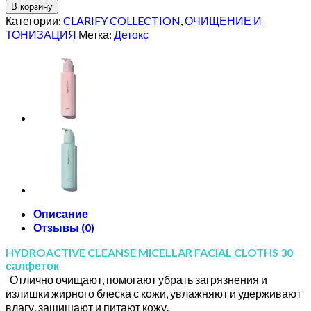
товара
В корзину
HYDROACTIVE
Категории:
CLARIFY COLLECTION
,
ОЧИЩЕНИЕ И
CLEANSE
ТОНИЗАЦИЯ
Метка:
Детокс
MICELLAR
FACIAL
CLOTHS
30
салфеток
Отлично
очищают,
помогают
убрать
загрязнения
и
излишки
жирного
Описание
блеска
Отзывы (0)
с
кожи
HYDROACTIVE CLEANSE MICELLAR FACIAL CLOTHS 30
салфеток
Отлично очищают, помогают убрать загрязнения и
излишки жирного блеска с кожи, увлажняют и удерживают
влагу, защищают и питают кожу.