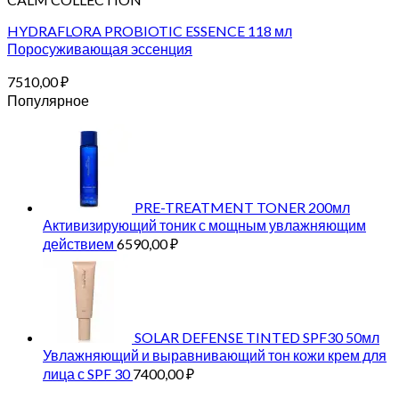
HYDRAFLORA PROBIOTIC ESSENCE 118 мл
Поросуживающая эссенция
7510,00
₽
Популярное
PRE-TREATMENT TONER 200мл
Активизирующий тоник с мощным увлажняющим
действием
6590,00
₽
SOLAR DEFENSE TINTED SPF30 50мл
Увлажняющий и выравнивающий тон кожи крем для
лица с SPF 30
7400,00
₽