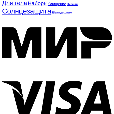
Для тела
Наборы
Очищение
Пилинги
Солнцезащита
Шея и декольте