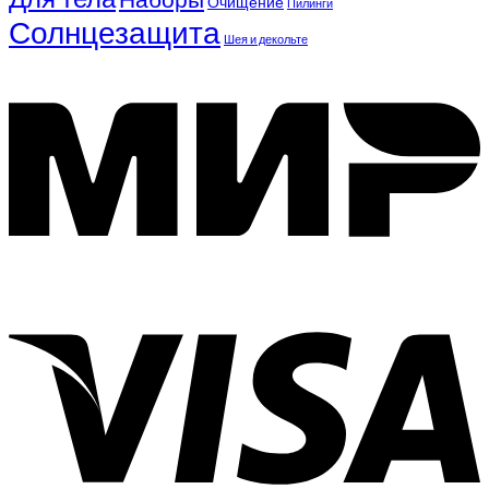
Очищение
Пилинги
Солнцезащита
Шея и декольте