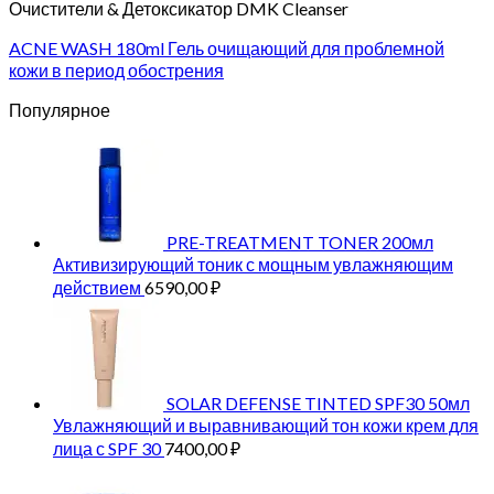
Очистители & Детоксикатор DMK Cleanser
ACNE WASH 180ml Гель очищающий для проблемной
кожи в период обострения
Популярное
PRE-TREATMENT TONER 200мл
Активизирующий тоник с мощным увлажняющим
действием
6590,00
₽
SOLAR DEFENSE TINTED SPF30 50мл
Увлажняющий и выравнивающий тон кожи крем для
лица с SPF 30
7400,00
₽