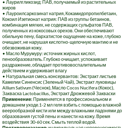
• Лаурилгликозид: ПАВ, получаемый из растительных
жиров
• Лауроилсаркозинат натрия, Кокамидопропилбетаин,
Кокоил Изетионат натрия: ПАВ из группы бетаинов,
комбинация мягких, не содержащих сульфатов ПАВ,
полученных из кокосовых орехов. Они обеспечивают
обильную пену, бархатистое ощущение на коже, глубоко
очищают, не нарушая кислотно-щелочную мантию и не
обезвоживая кожу.
• Масло Мурумуру: источник жирных кислот,
пенообразователь. Глубоко очищает, успокаивает
раздражение, обладает противовоспалительным
действием и удерживает влагу
• Натуральная смесь консервантов: Экстракт листьев
Камелии Синенсис (Зеленый Чай), Экстракт луковицы
Allium Sativum (Чеснок), Масло Cocos Nucifera (Кокос),
Закваска Lactobacillus, Экстракт Дрожжевой Закваски
Применение:
Применяется в профессиональном и
домашнем уходе.1-2 мл геля взбить с помощью влажной
веерообразной кисти или между влажными ладонями до
образования густой пены и нанести на кожу. Время
воздействия 30-60 сек. Смыть теплой водой.
Противопоказания:
индивидуальная непереносимость