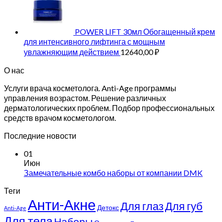
POWER LIFT 30мл Обогащенный крем
для интенсивного лифтинга с мощным
увлажняющим действием
12640,00
₽
О нас
Услуги врача косметолога. Anti-Age программы
управления возрастом. Решение различных
дерматологических проблем. Подбор профессиональных
средств врачом косметологом.
Последние новости
01
Июн
Замечательные комбо наборы от компании DMK
Теги
Анти-Акне
Для глаз
Для губ
Детокс
Anti-Age
Для тела
Наборы