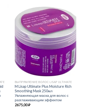
ATE
ВЫПРЯМЛЕНИЕ ВОЛОС LISAP ULTIMATE
ВЫПРЯМЛЕНИЕ ВОЛО
uid
M Lisap Ultimate Plus Moisture Rich
3 Lisap Ultimate st
и
Smoothing Mask 250мл
Разглаживающий,
я
Увлажняющая маска для волос с
защищающий флю
разглаживающим эффектом
2675,00
₽
2675,00
₽