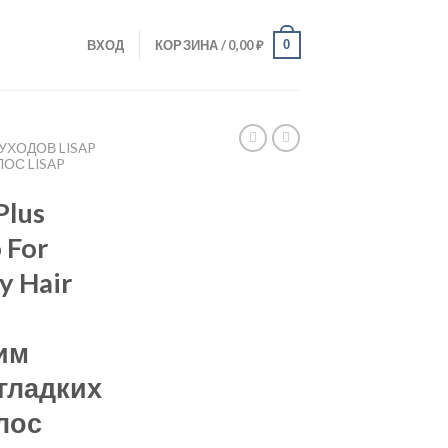
0
ВХОД
КОРЗИНА /
0,00
₽
УХОДОВ LISAP
ОС LISAP
Plus
 For
y Hair
им
гладких
лос