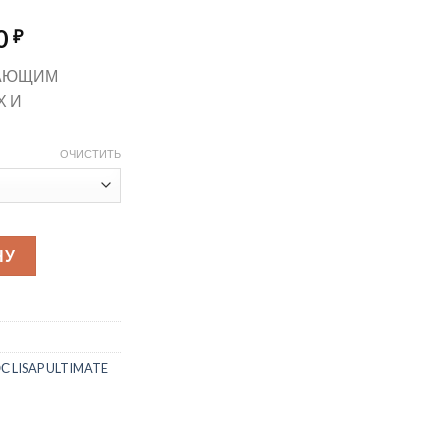
Диапазон
0
₽
цен:
ВАЮЩИМ
1815,00 ₽
Х И
–
2675,00 ₽
ОЧИСТИТЬ
ltimate Plus Taming Shampoo For Straight and Curly Hair Шамп
НУ
LISAP ULTIMATE