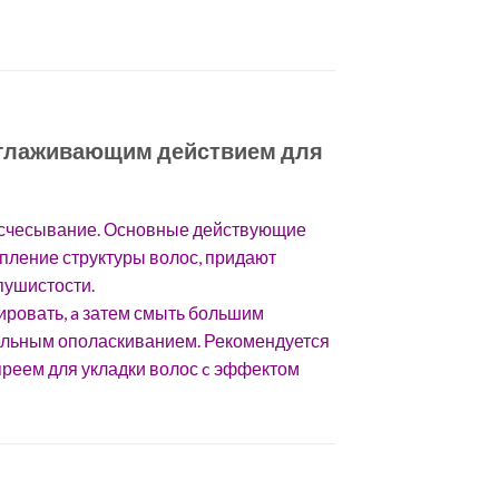
 разглаживающим действием для
расчесывание. Основные действующие
пление структуры волос, придают
пушистости.
ровать, a затем смыть большим
тельным ополаскиванием. Рекомендуется
реем для укладки волос c эффектом