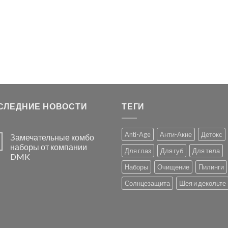
СЛЕДНИЕ НОВОСТИ
ТЕГИ
Anti-Age
Анти-Акне
Детокс
Замечательные комбо
наборы от компании
Для глаз
Для губ
Для тела
DMK
Наборы
Очищение
Пилинги
Солнцезащита
Шея и декольте